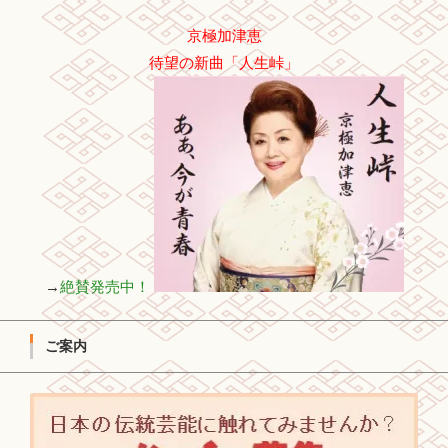
京極加津恵
待望の新曲「人生峠」
→
絶賛発売中！
ご案内