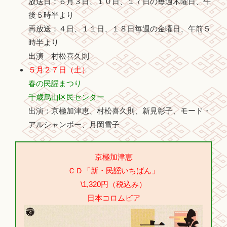
放送日：６月３日、１０日、１７日の毎週木曜日、午
後５時半より
再放送：４日、１１日、１８日毎週の金曜日、午前５
時半より
出演 村松喜久則
５月２７日（土）
春の民謡まつり
千歳烏山区民センター
出演：京極加津恵、村松喜久則、新見彰子、モード・
アルシャンボー、月岡雪子
京極加津恵
ＣＤ「新・民謡いちばん」
\1,320円（税込み）
日本コロムビア